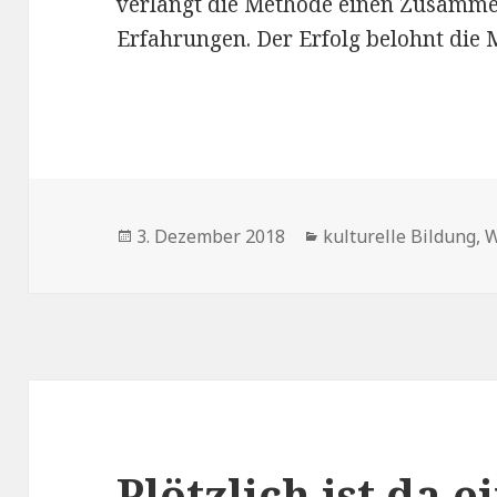
verlangt die Methode einen Zusamme
Erfahrungen. Der Erfolg belohnt die
Veröffentlicht
Kategorien
3. Dezember 2018
kulturelle Bildung
,
W
am
Plötzlich ist da e