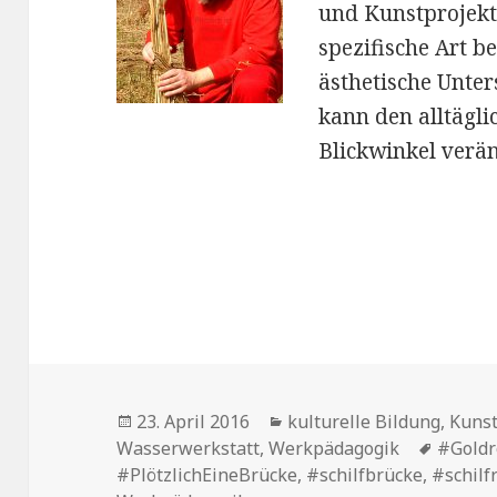
und Kunstprojekt
spezifische Art b
ästhetische Unte
kann den alltägli
Blickwinkel verä
Veröffentlicht
Kategorien
23. April 2016
kulturelle Bildung
,
Kuns
am
Schlag
Wasserwerkstatt
,
Werkpädagogik
#Goldr
#PlötzlichEineBrücke
,
#schilfbrücke
,
#schilf