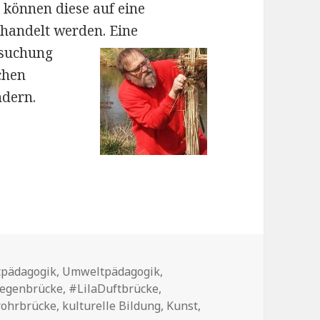
 können diese auf eine
ehandelt werden. Eine
rsuchung
chen
ndern.
tpädagogik
,
Umweltpädagogik
,
wörter
egenbrücke
,
#LilaDuftbrücke
,
rohrbrücke
,
kulturelle Bildung
,
Kunst
,