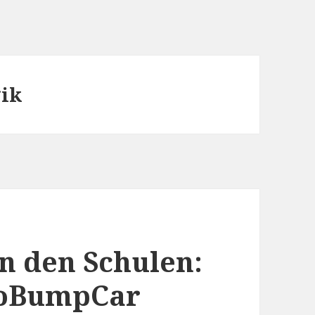
ik
n den Schulen:
boBumpCar