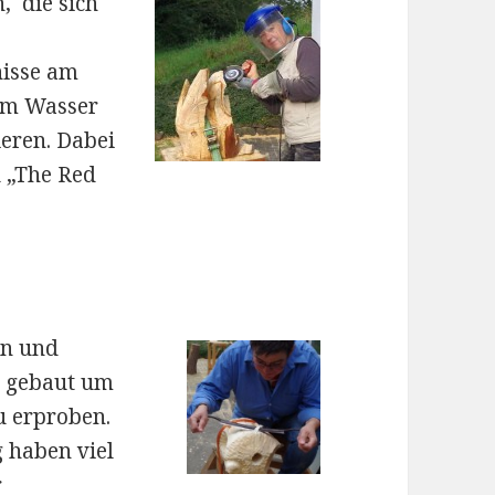
n,
die sich
nisse am
am Wasser
ieren. Dabei
u „The Red
en
und
d gebaut um
u erproben.
 haben viel
r