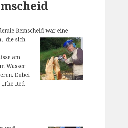
emscheid
ademie Remscheid war eine
n,
die sich
nisse am
am Wasser
ieren. Dabei
u „The Red